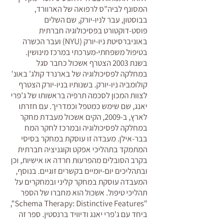
המסונף לביה"ס לרפואה של הארוורד,
בבוסטון, עבר לניו-יורק, שם השלים
פוסט-דוקטורט בפסיכולוגיה חברתית
באוניברסיטת ניו-יורק (NYU) ועבר הכשרה
בטיפול משפחתי-מערכתי במרכז מינושין.
בשנת 2003 הצטרף אשכול כחבר סגל
במחלקה לפסיכולוגיה של בארנרד קולג' באונ'
קולומביה ניו-יורק. בשנותיו בניו-יורק הצטרף
לצוות
המכון לסכמה תרפיה בראשותו של ג'פרי
יאנג
, שם שימש כמטפל וכמדריך. עם חזרתו
לארץ, ב-2009, הקים אשכול
מעבדת מחקר
במחלקה לפסיכולוגיה ובמרכז לחקר המח
בבר-אילן
. מעבדה זו עוסקת במחקר בסיסי
המתמקד בתהליכי אפקט וקוגניציה חברתית
בקרב הסובלים מהפרעות חרדה או אישיות, וכן
ובתהליכים יום-יומיים בקשרים זוגיים. בנוסף,
המעבדה עוסקת במחקר קליני ובמחקרים על
תהליכי טיפול. אשכול הוא מחברו של הספר
",
Schema Therapy: Distinctive Features
"
ביחד עם ג'פרי יאנג ודיוויד ברנסטין. ספר זה