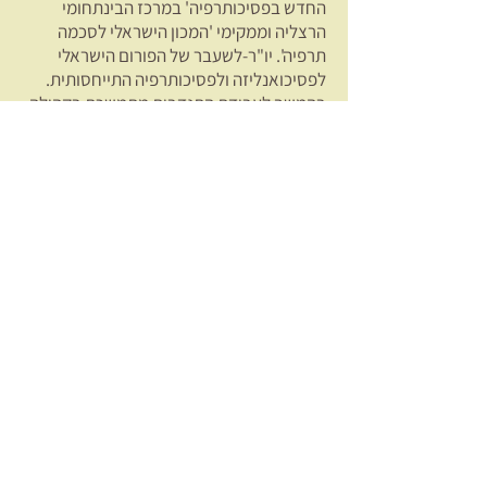
החדש בפסיכותרפיה' במרכז הבינתחומי
הרצליה וממקימי 'המכון הישראלי לסכמה
תרפיה'. יו"ר-לשעבר של הפורום הישראלי
לפסיכואנליזה ולפסיכותרפיה התייחסותית.
בהמשך לעבודת התנדבות מתמשכת בקהילה
ההומו-לסבית, הקים לפני 15 שנים את 'צוות
מטפלים גיי-פרנדלי', מכון לפסיכותרפיה
בפריסה ארצית הפונה ללהט"בים ומציע טיפול
ממומחים בתחום הנטייה המינית והמגדר. עופר
הינו בוגר תוכנית ההכשרה הבינלאומית במרכז
לסכמה תרפיה של ד"ר ג'פרי יאנג בניו-יורק
ומדריך מוסמך מטעם החברה הבינלאומית
לסכמה תרפיה (ISST). מרצה אורח בתוכניות
לימוד שונות בארץ ובחו"ל, מדריך ומטפל
בקליניקה פרטית ואונליין. בין המאמרים
והפרקים שבכתיבתם השתתף פרק שעוסק
בעבודה חוייתית בסכמה תרפיה שהתפרסם
בספר (Working with Emotion in
Cognitive Behavioral Therapy (Guilford,
2014, פרק בספר (2016 The Self in
Understanding and Treating