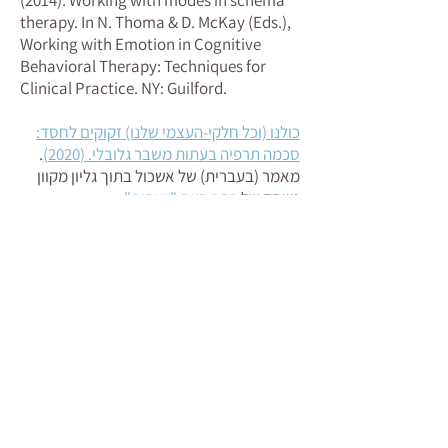
(2014). Working with modes in schema
therapy. In N. Thoma & D. McKay (Eds.),
Working with Emotion in Cognitive
Behavioral Therapy: Techniques for
Clinical Practice. NY: Guilford.
כולנו (וכל חלקי-העצמי שלנו) זקוקים לחסד:
סכמה תרפיה בעתות משבר גלובלי. (2020)
.
מאמר (בעברית) של אשכול בתוך גליון מקוון
מיוחד של
כתב העת "שיחות"
תיאור מקרה: טיפול קוגניטיבי־התנהגותי
בדיכאון, המשלב טיפול ממוקד סכֵמות.
(2011)
. מאמר (בעברית) של אשכול בכתב
העת "שיחות"
טיפול קוגנטיבי-התנהגותי בהפרעות אישיות.
(2009)
. מאמר (באנגלית) של אשכול ב-Israeli
Journal of Psychiatry and Related
Sciences.